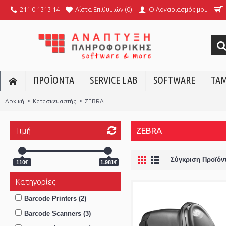
Λίστα Επιθυμιών (
0
)
211 0 1313 14
O Λογαριασμός μου
ΠΡΟΪΟΝΤΑ
SERVICE LAB
SOFTWARE
ΤΑΜ
Αρχική
Κατασκευαστής
ZEBRA
ZEBRA
Τιμή
Σύγκριση Προϊόντ
110€
1.981€
Κατηγορίες
Barcode Printers (2)
Barcode Scanners (3)