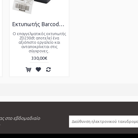
Εκτυπωτής Barcode Zebra ZD-230DT Ethernet/USB θερμικής μεταφοράς.
Ο επαγγελματικός εκτυπωτής
ZD230dt αποτελεί ένα
αξιόπιστο εργαλείο και
ανταποκρίνεται στις
σύγχρονες..
330,00€
ας στο εβδομαδιαίο
.