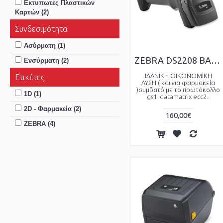
Εκτυπωτές Πλαστικών
Καρτών (2)
Συνδεσιμότητα
Aσύρματη (1)
ZEBRA DS2208 BARCODE SCANNER
Ενσύρματη (2)
ΙΔΑΝΙΚΗ ΟΙΚΟΝΟΜΙΚΗ
Ετικέτες
ΛΥΣΗ ( και για φαρμακεία
)συμβατό με το πρωτόκολλο
1D (1)
gs1 datamatrix ecc2..
2D - Φαρμακεία (2)
160,00€
ZEBRA (4)