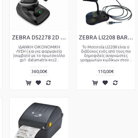
ZEBRA DS2278 2D BT SCANNER BARCODE SCANNER
ZEBRA LI2208 BARCODE SCANNER
ΙΔΑΝΙΚΗ ΟΙΚΟΝΟΜΙΚΗ
Το Motorola LI2208 είναι ο
ΛΥΣΗ ( και για φαρμακεία
διάδοχος ενός από τους πιο
)συμβατό με το πρωτόκολλο
δημοφιλείς αναγνώστες
gs1 datamatrix ecc2..
γραμμωτών κωδίκων στον ..
360,00€
110,00€