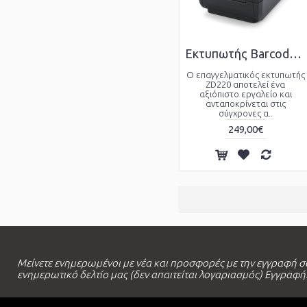
Εκτυπωτής Barcode Zebra ZD-220T θερμικής μεταφοράς.
Ο επαγγελματικός εκτυπωτής
ZD220 αποτελεί ένα
αξιόπιστο εργαλείο και
ανταποκρίνεται στις
σύγχρονες α..
249,00€
Μείνετε ενημερωμένοι με νέα και προσφορές με την εγγραφή σ
ενημερωτικό δελτίο μας (δεν απαιτείται λογαριασμός) Εγγραφή