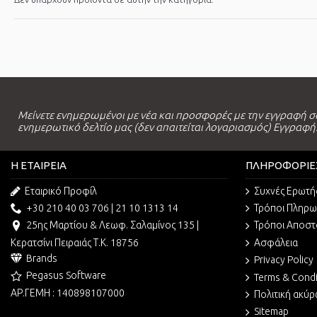
Μείνετε ενημερωμένοι με νέα και προσφορές με την εγγραφή σ
ενημερωτικό δελτίο μας (δεν απαιτείται λογαριασμός) Εγγραφή
Η ΕΤΑΙΡΕΊΑ
ΠΛΗΡΟΦΟΡΊΕ
Εταιρικό Προφίλ
Συχνές Ερωτή
+30 210 40 03 706 | 21 10 1313 14
Τρόποι Πληρ
25ης Μαρτίου & Λεωφ. Σαλαμίνος 135 |
Τρόποι Αποστ
Κερατσίνι Πειραιάς Τ.Κ. 18756
Ασφάλεια
Brands
Privacy Policy
Pegasus Software
Terms & Condi
ΑΡ.ΓΕΜΗ : 140898107000
Πολιτική ακύ
Sitemap