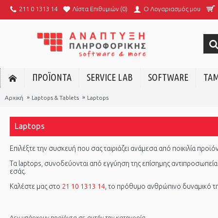
Λίστα Επιθυμιών (
0
)
211 0 1313 14
O Λογαριασμός μου
ΠΡΟΪΟΝΤΑ
SERVICE LAB
SOFTWARE
ΤΑΜ
Αρχική
Laptops & Tablets
Laptops
Laptops
Επιλέξτε την συσκευή που σας ταιριάζει ανάμεσα από ποικιλία προ
Τα laptops, συνοδεύονται από εγγύηση της επίσημης αντιπροσωπεία
εσάς.
Καλέστε μας στο
21 10 1313 14
, το πρόθυμο ανθρώπινο δυναμικό της
Δεν υπάρχουν προϊόντα σε αυτήν την κατηγορία.