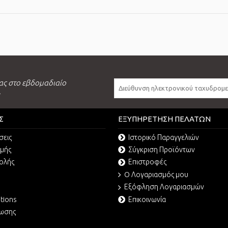
ας στο εβδομαδιαίο
.
Σ
ΕΞΥΠΗΡΈΤΗΣΗ ΠΕΛΑΤΏΝ
σεις
Ιστορικό Παραγγελιών
ωμής
Σύγκριση Προϊόντων
ολής
Επιστροφές
O Λογαριασμός μου
Εξόφληση Λογαριασμών
tions
Επικοινωνία
ρωσης