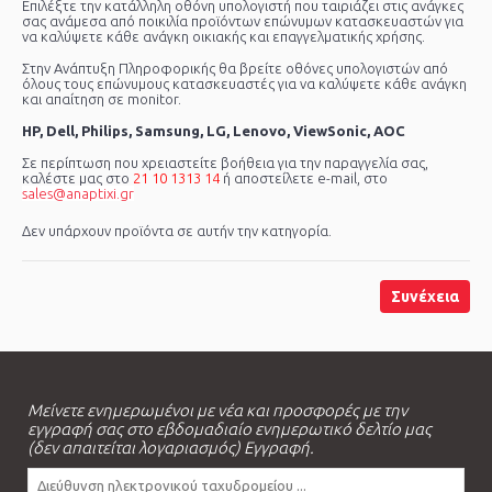
Επιλέξτε την κατάλληλη οθόνη υπολογιστή που ταιριάζει στις ανάγκες
σας ανάμεσα από ποικιλία προϊόντων επώνυμων κατασκευαστών για
να καλύψετε κάθε ανάγκη οικιακής και επαγγελματικής χρήσης.
Στην Ανάπτυξη Πληροφορικής θα βρείτε οθόνες υπολογιστών από
όλους τους επώνυμους κατασκευαστές για να καλύψετε κάθε ανάγκη
και απαίτηση σε monitor.
HP, Dell, Philips, Samsung, LG, Lenovo, ViewSonic, AOC
Σε περίπτωση που χρειαστείτε βοήθεια για την παραγγελία σας,
καλέστε μας στο
21 10 1313 14
ή αποστείλετε e-mail, στο
sales@anaptixi.gr
Δεν υπάρχουν προϊόντα σε αυτήν την κατηγορία.
Συνέχεια
Μείνετε ενημερωμένοι με νέα και προσφορές με την
εγγραφή σας στο εβδομαδιαίο ενημερωτικό δελτίο μας
(δεν απαιτείται λογαριασμός) Εγγραφή.