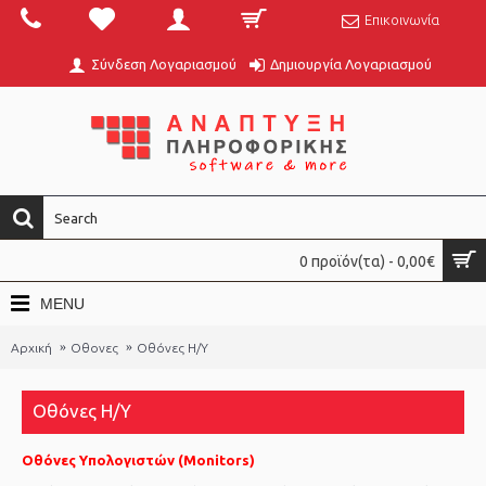
Επικοινωνία
Σύνδεση Λογαριασμού
Δημιουργία Λογαριασμού
0 προϊόν(τα) - 0,00€
MENU
Αρχική
Οθονες
Οθόνες Η/Υ
Οθόνες Η/Υ
Οθόνες Υπολογιστών (Monitors)