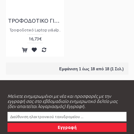
ΤΡΟΦΟΔΟΤΙΚΟ ΓΙΑ HP/COMPAQ 18.5V, 3.5A, TIP SIZE: 4.8x1.7x12mm ΜΕ ΚΑΛΩΔΙΟ ΤΡΟΦΟΔΟΣΙΑΣ
Τροφοδοτικό Laptop γι&alp..
16,73€
Εμφάνιση 1 έως 18 από 18 (1 Σελ.)
Μείνετε ενημερωμένοι με νέα και προσφορές με την
εγγραφή σας στο εβδομαδιαίο ενημερωτικό δελτίο μας
(δεν απαιτείται λογαριασμός) Εγγραφή.
Εγγραφή