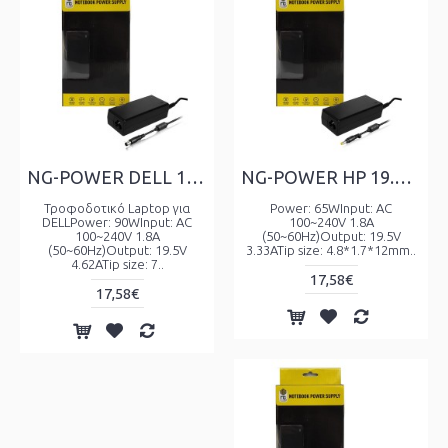
NG-POWER DELL 19.5V 4.62A, TIP SIZE: 7.4x5.0x12mm WITH PIN
NG-POWER HP 19.5V 3.33A, TIP SIZE: 4.8x1.7x12mm
Τροφοδοτικό Laptop για
Power: 65WInput: AC
DELLPower: 90WInput: AC
100~240V 1.8A
100~240V 1.8A
(50~60Hz)Output: 19.5V
(50~60Hz)Output: 19.5V
3.33ATip size: 4.8*1.7*12mm..
4.62ATip size: 7..
17,58€
17,58€