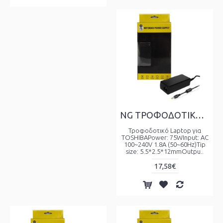
NG ΤΡΟΦΟΔΟΤΙΚΟ ΓΙΑ TOSHIBA 19V, 3.95A, TIP SIZE:5.5x2.5x12mm ΜΕ ΚΑΛΩΔΙΟ ΤΡΟΦΟΔΟΣΙΑΣ
Τροφοδοτικό Laptop για
TOSHIBAPower: 75WInput: AC
100~240V 1.8A (50~60Hz)Tip
size: 5.5*2.5*12mmOutpu..
17,58€