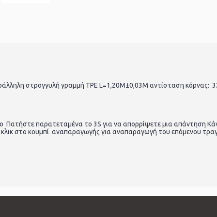
αράλληλη στρογγυλή γραμμή TPE L=1,20M±0,03M αντίσταση κόρνας: 
 Πατήστε παρατεταμένα το 3S για να απορρίψετε μια απάντηση Κάντ
 κλικ στο κουμπί αναπαραγωγής για αναπαραγωγή του επόμενου τρα