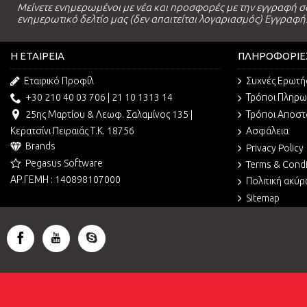
Μείνετε ενημερωμένοι με νέα και προσφορές με την εγγραφή σ
ενημερωτικό δελτίο μας (δεν απαιτείται λογαριασμός) Εγγραφή
Η ΕΤΑΙΡΕΊΑ
ΠΛΗΡΟΦΟΡΊΕ
Εταιρικό Προφίλ
Συχνές Ερωτή
+30 210 40 03 706 | 21 10 1313 14
Τρόποι Πληρ
25ης Μαρτίου & Λεωφ. Σαλαμίνος 135 |
Τρόποι Αποστ
Κερατσίνι Πειραιάς Τ.Κ. 18756
Ασφάλεια
Brands
Privacy Policy
Pegasus Software
Terms & Condi
ΑΡ.ΓΕΜΗ : 140898107000
Πολιτική ακύ
Sitemap