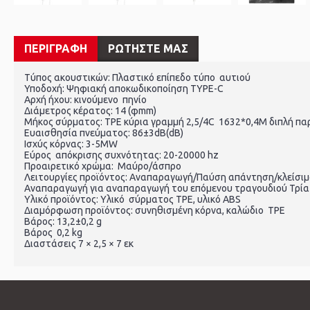
ΠΕΡΙΓΡΑΦΗ
ΡΩΤΗΣΤΕ ΜΑΣ
Τύπος ακουστικών: Πλαστικό επίπεδο τύπο αυτιού
Υποδοχή: Ψηφιακή αποκωδικοποίηση TYPE-C
Αρχή ήχου: κινούμενο πηνίο
Διάμετρος κέρατος: 14 (φmm)
Μήκος σύρματος: TPE κύρια γραμμή 2,5/4C 1632*0,4M διπλή π
Ευαισθησία πνεύματος: 86±3dB(dB)
Ισχύς κόρνας: 3-5MW
Εύρος απόκρισης συχνότητας: 20-20000 hz
Προαιρετικό χρώμα: Μαύρο/άσπρο
Λειτουργίες προϊόντος: Αναπαραγωγή/Παύση απάντηση/κλείσιμο
Αναπαραγωγή για αναπαραγωγή του επόμενου τραγουδιού Τρία
Υλικό προϊόντος: Υλικό σύρματος TPE, υλικό ABS
Διαμόρφωση προϊόντος: συνηθισμένη κόρνα, καλώδιο TPE
Βάρος: 13,2±0,2 g
Βάρος 0,2 kg
Διαστάσεις 7 × 2,5 × 7 εκ