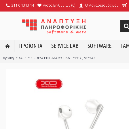
Λίστα Επιθυμιών (
0
)
211 0 1313 14
O Λογαριασμός μου
ΠΡΟΪΟΝΤΑ
SERVICE LAB
SOFTWARE
ΤΑΜ
Αρχική
XO EP66 CRESCENT ΑΚΟΥΣΤΙΚΑ TYPE C, ΛΕΥΚΟ