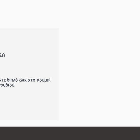
32Ω
ε διπλό κλικ στο κουμπί
γουδιού