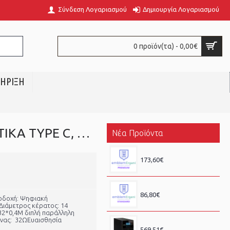
Σύνδεση Λογαριασμού
Δημιουργία Λογαριασμού
0 προϊόν(τα) - 0,00€
ΗΡΙΞΗ
XO EP66 CRESCENT ΑΚΟΥΣΤΙΚΑ TYPE C, ΛΕΥΚΟ
Νέα Προϊόντα
Ψηφιακή Κάρτα Emblem Ergani έως 50 υπαλλήλους
173,60€
Ψηφιακή Κάρτα Emblem Ergani έως 10 υπαλλήλους
86,80€
ποδοχή: Ψηφιακή
Διάμετρος κέρατος: 14
32*0,4M διπλή παράλληλη
ρνας: 32ΩΕυαισθησία
TECNOWARE UPS EVO DSP PLUS 2400VA/2160W, 4x C13, 4x 12V9Ah
569,51€