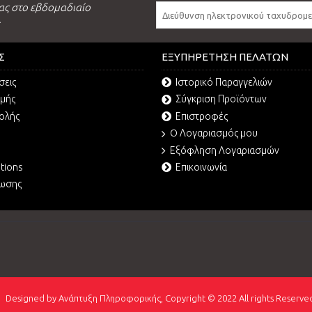
ας στο εβδομαδιαίο
.
Σ
ΕΞΥΠΗΡΈΤΗΣΗ ΠΕΛΑΤΏΝ
σεις
Ιστορικό Παραγγελιών
ωμής
Σύγκριση Προϊόντων
ολής
Επιστροφές
O Λογαριασμός μου
Εξόφληση Λογαριασμών
tions
Επικοινωνία
ρωσης
Designed by Ανάπτυξη Πληροφορικής, Copyright © 2022 All rights Reserve