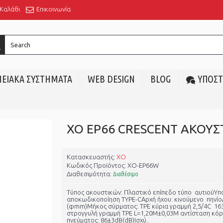
Καλάθι
Επικοινωνία
ΕΙΑΚΑ ΣΥΣΤΗΜΑΤΑ
WEB DESIGN
BLOG
ΥΠΟΣΤ
Κατασκευαστής:
XO
Κωδικός Προϊόντος:
XO-EP66W
Διαθεσιμότητα:
Διαθέσιμο
Τύπος ακουστικών: Πλαστικό επίπεδο τύπο αυτιούΥ
αποκωδικοποίηση TYPE-CΑρχή ήχου: κινούμενο πηνίο
(φmm)Μήκος σύρματος: TPE κύρια γραμμή 2,5/4C 16
στρογγυλή γραμμή TPE L=1,20M±0,03M αντίσταση κό
πνεύματος: 86±3dB(dB)Ισχύ..