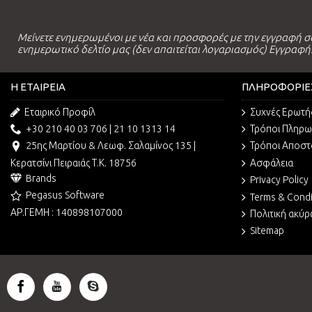
Μείνετε ενημερωμένοι με νέα και προσφορές με την εγγραφή σ
ενημερωτικό δελτίο μας (δεν απαιτείται λογαριασμός) Εγγραφή
Η ΕΤΑΙΡΕΊΑ
ΠΛΗΡΟΦΟΡΊΕ
Εταιρικό Προφίλ
Συχνές Ερωτή
+30 210 40 03 706 | 21 10 1313 14
Τρόποι Πληρ
25ης Μαρτίου & Λεωφ. Σαλαμίνος 135 |
Τρόποι Αποστ
Κερατσίνι Πειραιάς Τ.Κ. 18756
Ασφάλεια
Brands
Privacy Policy
Pegasus Software
Terms & Condi
ΑΡ.ΓΕΜΗ : 140898107000
Πολιτική ακύ
Sitemap