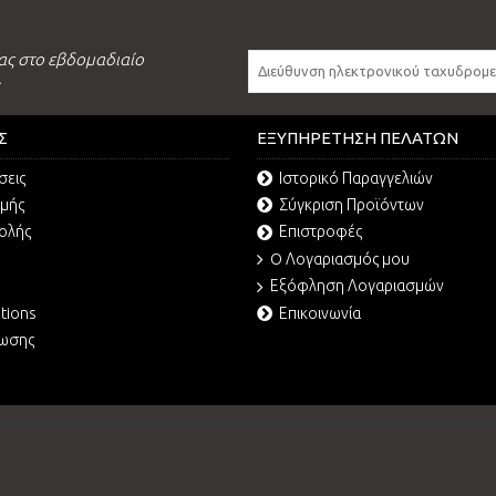
ας στο εβδομαδιαίο
.
Σ
ΕΞΥΠΗΡΈΤΗΣΗ ΠΕΛΑΤΏΝ
σεις
Ιστορικό Παραγγελιών
ωμής
Σύγκριση Προϊόντων
ολής
Επιστροφές
O Λογαριασμός μου
Εξόφληση Λογαριασμών
tions
Επικοινωνία
ρωσης